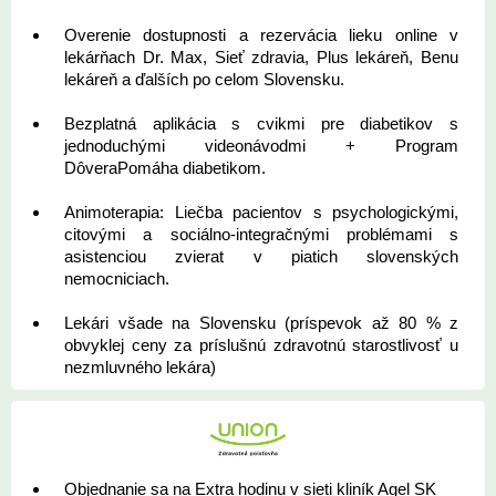
Overenie dostupnosti a rezervácia lieku online v
lekárňach Dr. Max, Sieť zdravia, Plus lekáreň, Benu
lekáreň a ďalších po celom Slovensku.
Bezplatná aplikácia s cvikmi pre diabetikov s
jednoduchými videonávodmi + Program
DôveraPomáha diabetikom.
Animoterapia: Liečba pacientov s psychologickými,
citovými a sociálno-integračnými problémami s
asistenciou zvierat v piatich slovenských
nemocniciach.
Lekári všade na Slovensku (príspevok až 80 % z
obvyklej ceny za príslušnú zdravotnú starostlivosť u
nezmluvného lekára)
Objednanie sa na Extra hodinu v sieti kliník Agel SK