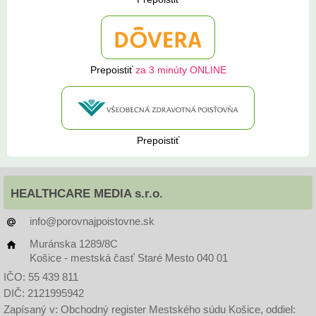
Prepoistiť
za 3 minúty ONLINE
Prepoistiť
HEALTHCARE MEDIA s.r.o.
info@porovnajpoistovne.sk
Muránska 1289/8C
Košice - mestská časť Staré Mesto 040 01
IČO: 55 439 811
DIČ: 2121995942
Zapísaný v: Obchodný register Mestského súdu Košice, oddiel: